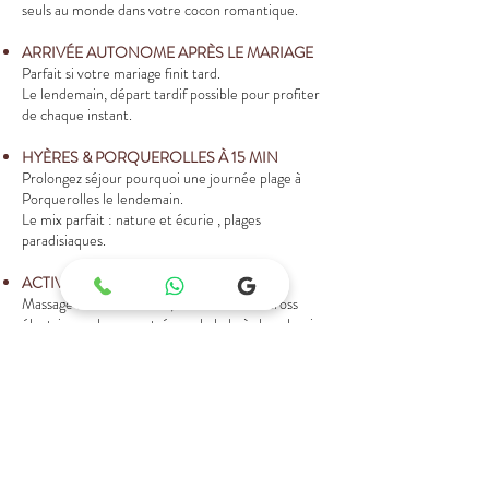
seuls au monde dans votre cocon romantique.
ARRIVÉE AUTONOME APRÈS LE MARIAGE
Parfait si votre mariage finit tard.
Le lendemain, départ tardif possible pour profiter
de chaque instant.
HYÈRES & PORQUEROLLES À 15 MIN
Prolongez séjour pourquoi une journée plage à
Porquerolles le lendemain.
Le mix parfait : nature et écurie , plages
paradisiaques.
ACTIVITÉS & SERVICES
Massage Balinais en Duo, Balade à moto cross
électrique, chasse au trésors, balade à cheval, soin
poneys ...
Planche gourmande, Brunch, fondue au chocolat,
petit déjeuner ...
Appeler pour réserver