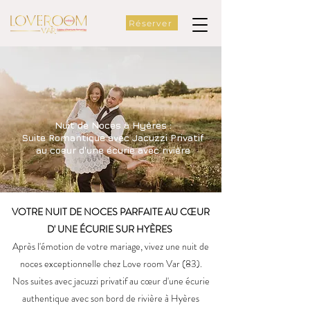
Réserver
Pack Nuit de Noce :
Champagne, brunch, chasse au trésors,
décoration personnalisé, départs tardif .
​Tarifs à definir selon la suite choisit
Nuit de Noces à Hyères :
Suite Romantique avec Jacuzzi Privatif
au coeur d'une écurie avec rivière
VOTRE NUIT DE NOCES PARFAITE AU CŒUR
D' UNE ÉCURIE SUR HYÈRES
Après l'émotion de votre mariage, vivez une nuit de
noces exceptionnelle chez Love room Var (83).
Nos suites avec jacuzzi privatif au cœur d'une écurie
authentique avec son bord de rivière à Hyères