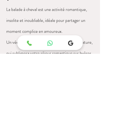
La balade à cheval est une activité romantique,
insolite et inoubliable, idéale pour partager un
moment complice en amoureux.
Un véritable instant de déconnexion et de nature,
qui sublimera votre séjour romantique sur hyères
dans le Var.
ecurie de savebonne
LOVEROOM VAR
CRÉATEUR D'AVENTURES ROMANTIQUES
Réserver une suite