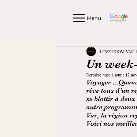
Menu
LOVE ROOM VAR
1
Un week-e
Dernière mise à jour :
12 nov
Voyager ...Quand 
rêve tous d’un re
se blottir à deu
autre programme 
Var, la région r
Voici nos meille