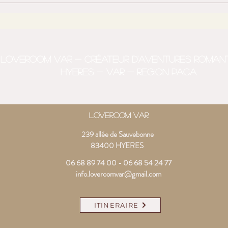
Hyères dans le Var : nature,
en p
écurie & sur mesure
rivi
LOVEROOM VAR - Créateur d'aventures roman
HYERES - VAR - REGION PACA
LOVEROOM VAR
239 allée de Sauvebonne
83400 HYERES
06 68 89 74 00
-
06 68 54 24 77
info.loveroomvar@gmail.com
ITINERAIRE