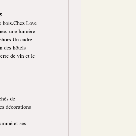
s
de bois.Chez Love 
née, une lumière 
dehors.Un cadre 
n des hôtels 
rre de vin et le 
chés de 
es décorations 
uminé et ses 