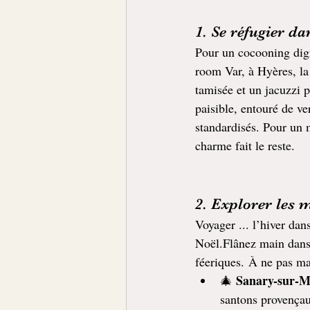
1. Se réfugier d
Pour un cocooning dign
room Var, à Hyères, la
tamisée et un jacuzzi p
paisible, entouré de ve
standardisés. Pour un m
charme fait le reste.
2. Explorer les 
Voyager ... l’hiver dan
Noël.Flânez main dans l
féeriques. À ne pas m
Sanary-sur-M
🎄 
santons provença