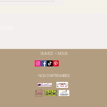
leine nature, bord de
ère chez loveroomvar
tiques
SUIVEZ - NOUS
NOS PARTENAIRES