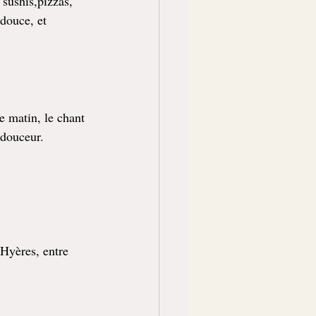
sushis,pizzas, 
douce, et 
e matin, le chant 
 douceur.
 Hyères, entre 